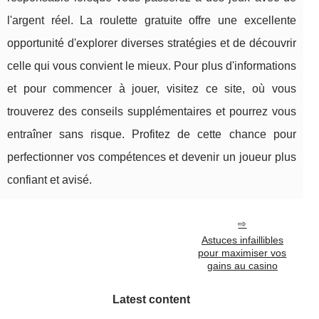
l'argent réel. La roulette gratuite offre une excellente
opportunité d'explorer diverses stratégies et de découvrir
celle qui vous convient le mieux. Pour plus d'informations
et pour commencer à jouer, visitez ce site, où vous
trouverez des conseils supplémentaires et pourrez vous
entraîner sans risque. Profitez de cette chance pour
perfectionner vos compétences et devenir un joueur plus
confiant et avisé.
Astuces infaillibles
pour maximiser vos
gains au casino
Latest content