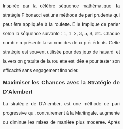
Inspirée par la célèbre séquence mathématique, la
stratégie Fibonacci est une méthode de pari prudente qui
peut être appliquée à la roulette. Elle implique de parier
selon la séquence suivante : 1, 1, 2, 3, 5, 8, etc. Chaque
nombre représente la somme des deux précédents. Cette
stratégie est souvent utilisée pour des jeux de hasard, et
la version gratuite de la roulette est idéale pour tester son
efficacité sans engagement financier.
Maximiser les Chances avec la Stratégie de
D'Alembert
La stratégie de D'Alembert est une méthode de pari
progressive qui, contrairement à la Martingale, augmente
ou diminue les mises de manière plus modérée. Après