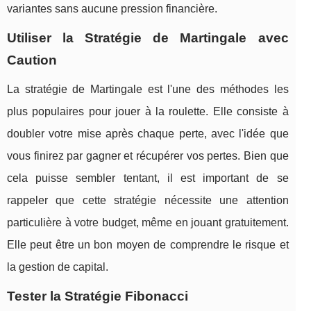
variantes sans aucune pression financière.
Utiliser la Stratégie de Martingale avec
Caution
La stratégie de Martingale est l'une des méthodes les
plus populaires pour jouer à la roulette. Elle consiste à
doubler votre mise après chaque perte, avec l'idée que
vous finirez par gagner et récupérer vos pertes. Bien que
cela puisse sembler tentant, il est important de se
rappeler que cette stratégie nécessite une attention
particulière à votre budget, même en jouant gratuitement.
Elle peut être un bon moyen de comprendre le risque et
la gestion de capital.
Tester la Stratégie Fibonacci