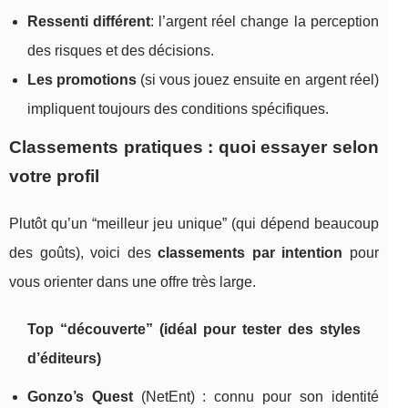
Ressenti différent
: l’argent réel change la perception
des risques et des décisions.
Les promotions
(si vous jouez ensuite en argent réel)
impliquent toujours des conditions spécifiques.
Classements pratiques : quoi essayer selon
votre profil
Plutôt qu’un “meilleur jeu unique” (qui dépend beaucoup
des goûts), voici des
classements par intention
pour
vous orienter dans une offre très large.
Top “découverte” (idéal pour tester des styles
d’éditeurs)
Gonzo’s Quest
(NetEnt) : connu pour son identité