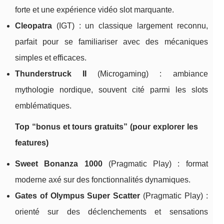
forte et une expérience vidéo slot marquante.
Cleopatra
(IGT) : un classique largement reconnu,
parfait pour se familiariser avec des mécaniques
simples et efficaces.
Thunderstruck II
(Microgaming) : ambiance
mythologie nordique, souvent cité parmi les slots
emblématiques.
Top “bonus et tours gratuits” (pour explorer les
features)
Sweet Bonanza 1000
(Pragmatic Play) : format
moderne axé sur des fonctionnalités dynamiques.
Gates of Olympus Super Scatter
(Pragmatic Play) :
orienté sur des déclenchements et sensations