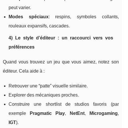
peut varier.
Modes spéciaux
: respins, symboles collants,
rouleaux expansifs, cascades.
4) Le style d’éditeur : un raccourci vers vos
préférences
Quand vous trouvez un jeu que vous aimez, notez son
éditeur. Cela aide à :
Retrouver une “patte” visuelle similaire.
Explorer des mécaniques proches.
Construire une shortlist de studios favoris (par
exemple
Pragmatic Play
,
NetEnt
,
Microgaming
,
IGT
).