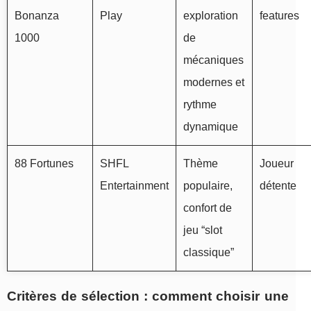
Bonanza
Play
exploration
features
1000
de
mécaniques
modernes et
rythme
dynamique
88 Fortunes
SHFL
Thème
Joueur
Entertainment
populaire,
détente
confort de
jeu “slot
classique”
Critères de sélection : comment choisir une