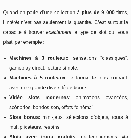
Quand on parle d’une collection à
plus de 9 000
titres,
l’intérêt n’est pas seulement la quantité. C’est surtout la
capacité à trouver
exactement
le type de slot qui vous
plaît, par exemple :
Machines à 3 rouleaux
: sensations “classiques”,
gameplay direct, lecture simple.
Machines à 5 rouleaux
: le format le plus courant,
avec une grande diversité de bonus.
Vidéo slots modernes
: animations avancées,
scénarios, bandes-son, effets “cinéma”.
Slots bonus
: mini-jeux, sélections d’objets, tours à
multiplicateurs, respins.
Slots avec tours gratuits
: déclenchements via