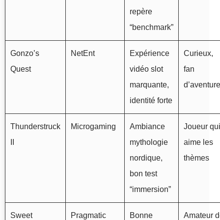
repère
“benchmark”
Gonzo’s
NetEnt
Expérience
Curieux,
Quest
vidéo slot
fan
marquante,
d’aventur
identité forte
Thunderstruck
Microgaming
Ambiance
Joueur qu
II
mythologie
aime les
nordique,
thèmes
bon test
“immersion”
Sweet
Pragmatic
Bonne
Amateur d