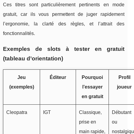
Ces titres sont particulièrement pertinents en mode
gratuit, car ils vous permettent de juger rapidement
l’ergonomie, la clarté des règles, et l’attrait des
fonctionnalités.
Exemples de slots à tester en gratuit
(tableau d’orientation)
Jeu
Éditeur
Pourquoi
Profil
(exemples)
l’essayer
joueur
en gratuit
Cleopatra
IGT
Classique,
Débutant
prise en
ou
main rapide,
nostalgiq