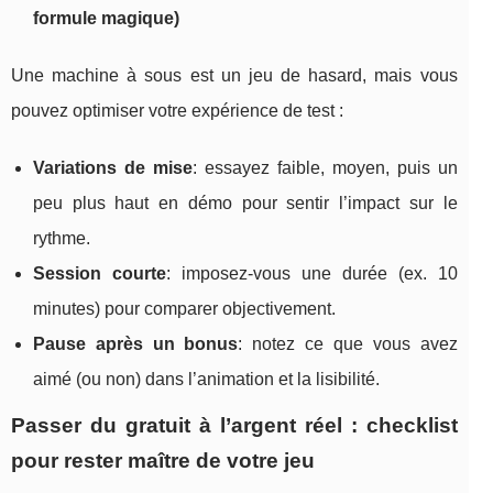
formule magique)
Une machine à sous est un jeu de hasard, mais vous
pouvez optimiser votre expérience de test :
Variations de mise
: essayez faible, moyen, puis un
peu plus haut en démo pour sentir l’impact sur le
rythme.
Session courte
: imposez-vous une durée (ex. 10
minutes) pour comparer objectivement.
Pause après un bonus
: notez ce que vous avez
aimé (ou non) dans l’animation et la lisibilité.
Passer du gratuit à l’argent réel : checklist
pour rester maître de votre jeu