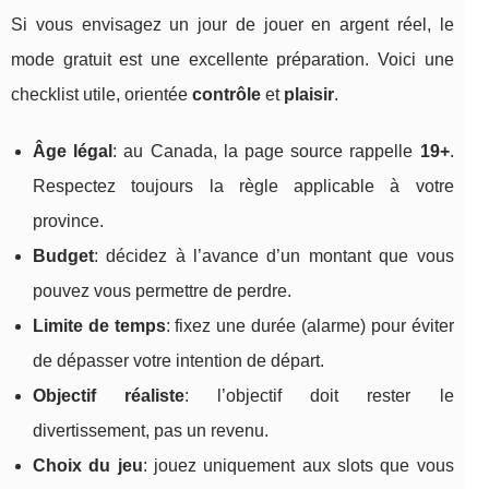
Si vous envisagez un jour de jouer en argent réel, le
mode gratuit est une excellente préparation. Voici une
checklist utile, orientée
contrôle
et
plaisir
.
Âge légal
: au Canada, la page source rappelle
19+
.
Respectez toujours la règle applicable à votre
province.
Budget
: décidez à l’avance d’un montant que vous
pouvez vous permettre de perdre.
Limite de temps
: fixez une durée (alarme) pour éviter
de dépasser votre intention de départ.
Objectif réaliste
: l’objectif doit rester le
divertissement, pas un revenu.
Choix du jeu
: jouez uniquement aux slots que vous