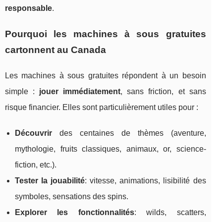
responsable
.
Pourquoi les machines à sous gratuites
cartonnent au Canada
Les machines à sous gratuites répondent à un besoin
simple :
jouer immédiatement
, sans friction, et sans
risque financier. Elles sont particulièrement utiles pour :
Découvrir
des centaines de thèmes (aventure,
mythologie, fruits classiques, animaux, or, science-
fiction, etc.).
Tester la jouabilité
: vitesse, animations, lisibilité des
symboles, sensations des spins.
Explorer les fonctionnalités
: wilds, scatters,