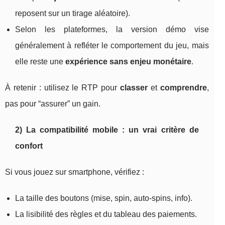
reposent sur un tirage aléatoire).
Selon les plateformes, la version démo vise
généralement à refléter le comportement du jeu, mais
elle reste une
expérience sans enjeu monétaire
.
À retenir : utilisez le RTP pour
classer
et
comprendre
,
pas pour “assurer” un gain.
2) La compatibilité mobile : un vrai critère de
confort
Si vous jouez sur smartphone, vérifiez :
La taille des boutons (mise, spin, auto-spins, info).
La lisibilité des règles et du tableau des paiements.